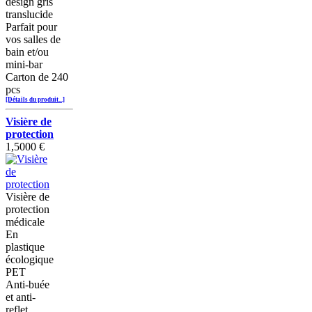
design gris
translucide
Parfait pour
vos salles de
bain et/ou
mini-bar
Carton de 240
pcs
[Détails du produit...]
Visière de
protection
1,5000 €
Visière de
protection
médicale
En
plastique
écologique
PET
Anti-buée
et anti-
reflet