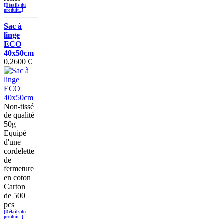
[Détails du
produit...]
Sac à
linge
ECO
40x50cm
0,2600 €
Non-tissé
de qualité
50g
Equipé
d'une
cordelette
de
fermeture
en coton
Carton
de 500
pcs
[Détails du
produit...]