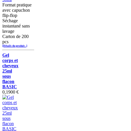
Format pratique
avec capuchon
flip-flop
Séchage
instantané sans
lavage
Carton de 200
pcs
[Détails du produit...]
Gel
corps et
cheveux
25ml
sous
flacon
BASIC
0,1900 €