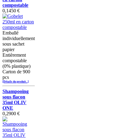
compostable
0,1450 €
Emballé
individuellement
sous sachet
papier
Entièrement
compostable
(0% plastique)
Carton de 900
pcs
[Détails du produit...]
Shampooing
sous flacon
35ml OLIV
ONE
0,2900 €