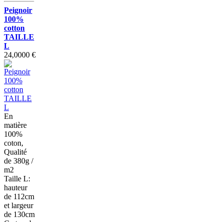
Peignoir
100%
cotton
TAILLE
L
24,0000 €
En
matière
100%
coton,
Qualité
de 380g /
m2
Taille L:
hauteur
de 112cm
et largeur
de 130cm