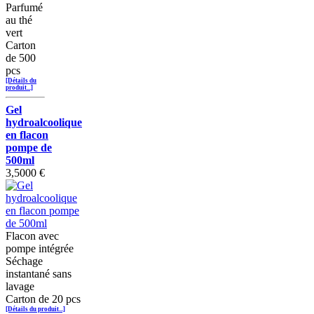
Parfumé
au thé
vert
Carton
de 500
pcs
[Détails du
produit...]
Gel
hydroalcoolique
en flacon
pompe de
500ml
3,5000 €
Flacon avec
pompe intégrée
Séchage
instantané sans
lavage
Carton de 20 pcs
[Détails du produit...]