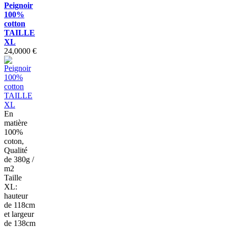
Peignoir
100%
cotton
TAILLE
XL
24,0000 €
En
matière
100%
coton,
Qualité
de 380g /
m2
Taille
XL:
hauteur
de 118cm
et largeur
de 138cm